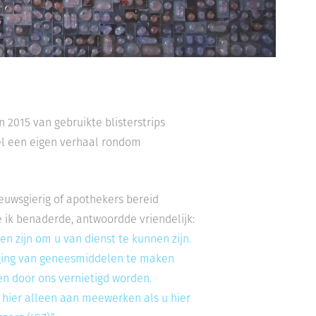
n 2015 van gebruikte blisterstrips
wel een eigen verhaal rondom
nieuwsgierig of apothekers bereid
e ik benaderde, antwoordde vriendelijk:
n zijn om u van dienst te kunnen zijn.
tiging van geneesmiddelen te maken
n door ons vernietigd worden.
 hier alleen aan meewerken als u hier