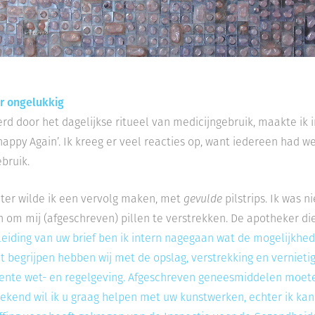
r ongelukkig
rd door het dagelijkse ritueel van medicijngebruik, maakte ik i
appy Again’. Ik kreeg er veel reacties op, want iedereen had 
bruik.
ater wilde ik een vervolg maken, met
gevulde
pilstrips. Ik was 
n om mij (afgeschreven) pillen te verstrekken. De apotheker di
eiding van uw brief ben ik intern nagegaan wat de mogelijkhede
lt begrijpen hebben wij met de opslag, verstrekking en vernie
gente wet- en regelgeving. Afgeschreven geneesmiddelen moete
ekend wil ik u graag helpen met uw kunstwerken, echter ik kan