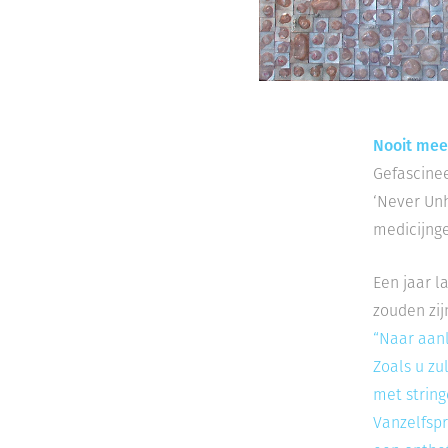
Nooit mee
Gefascinee
‘Never Unh
medicijnge
Een jaar l
zouden zij
“Naar aanl
Zoals u zu
met strin
Vanzelfspr