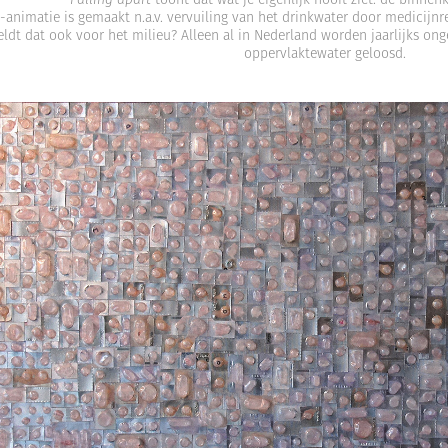
-animatie is gemaakt n.a.v. vervuiling van het drinkwater door medicijn­
ldt dat ook voor het milieu? Alleen al in Nederland worden jaarlijks ong
oppervlaktewater geloosd.