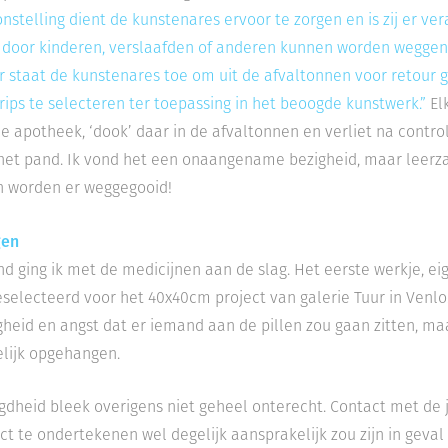
n­stelling dient de kunstenares ervoor te zorgen en is zij er v
 door
kinderen, verslaafden of anderen kunnen worden wegge
r staat de kunstenares toe om uit de afvaltonnen voor retour
rips te selecteren ter toepassing in het beoogde kunstwerk.”
Elk
e apotheek, ‘dook’ daar in de afvaltonnen en verliet na contr
 het pand.
Ik vond het een onaangename bezigheid, maar leerz
n worden er weggegooid!
gen
d ging ik met de medicijnen aan de slag. Het eerste werkje, eig
selecteerd voor het 40x40cm project van galerie Tuur in Ven
gheid en angst dat er iemand aan de pillen zou gaan zitten, m
lijk opgehangen.
gdheid bleek overigens niet geheel onterecht. Contact met de j
ct te ondertekenen wel degelijk aansprakelijk zou zijn in geval