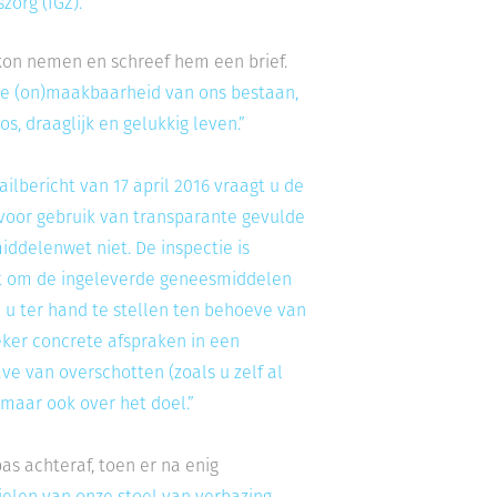
org (IGZ).”
g kon nemen en schreef hem een brief.
 de (on)maakbaarheid van ons bestaan,
, draaglijk en gelukkig leven.”
ailbericht van 17 april 2016 vraagt u de
 voor gebruik van transparante gevulde
iddelenwet niet. De inspectie is
aat om de ingeleverde geneesmiddelen
u ter hand te stellen ten behoeve van
eker concrete afspraken in een
e van overschotten (zoals u zelf al
 maar ook over het doel.”
as achteraf, toen er na enig
ielen van onze stoel van verbazing.