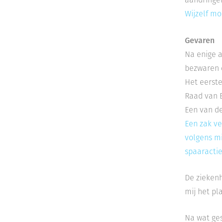
Wijzelf mo
Gevaren
Na enige a
bezwaren e
Het eerste
Raad van B
Een van d
Een zak ve
volgens mi
spaaractie
De ziekenh
mij het pl
Na wat ges