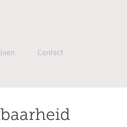
inen
Contact
kbaarheid