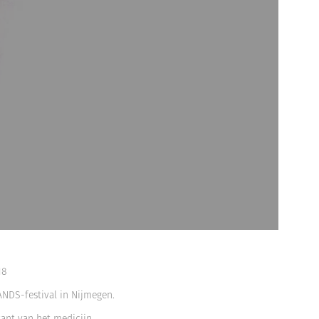
18
NDS-festival in Nijmegen.
kant van het medicijn.