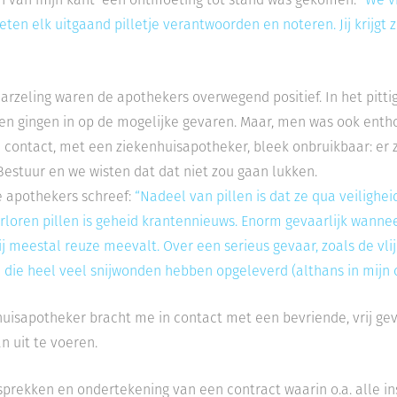
eten elk uitgaand pilletje verantwoorden en noteren. Jij krijg
arzeling waren de apothekers overwegend positief. In het pitti
n gingen in op de mogelijke gevaren. Maar, men was ook enth
 contact, met een ziekenhuisapotheker, bleek onbruikbaar: er
estuur en we wisten dat dat niet zou gaan lukken.
e apothekers schreef:
“Nadeel van pillen is dat ze qua veilighe
rloren pillen is geheid krantennieuws. Enorm gevaarlijk wanne
j meestal reuze meevalt. Over een serieus gevaar, zoals de v
 die heel veel snijwonden hebben opgeleverd (althans in mijn 
uisapotheker bracht me in contact met een bevriende, vrij gev
an uit te voeren.
prekken en onder­tekening van een contract waarin o.a. alle in