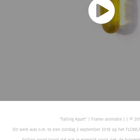
"Falling Apart" | Frame-animatie | | © 20
Dit werk was o.m. te zien zondag 2 september 2018 op het FLOWLA
Falling apart
toont dat wat je eigenlijk nooit ziet: de binnen