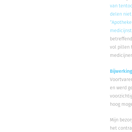
van tentoo
delen niet
“Apotheke
medicijnst
betreffend
vol pillen
medicijne
Bijwerkin
Voortvaren
en werd ge
voorzichti
hoog moge
Mijn bezor
het contra