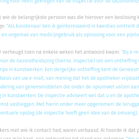
fing voor heeft gekregen van de Inspectie voor de Gezondheidsz
it wie de belangrijkste persoon was die hierover een beslissin
ge:
“Als kunstenaar ben ik geïnteresseerd in kwesties omtrent
 en
ongemak van medicijngebruik als oplossing voor een pijnloos
er verheugd toen na enkele weken het antwoord kwam:
“Bij e-m
voor de Gezondheidszorg (hierna: inspectie) om een ontheffing
rips in kunstwerken. Een dergelijke ontheffing kent de Geneesm
 basis van uw e-mail, van mening dat het de apotheker vrijst
ndering van geneesmiddelen die onder de opiumwet vallen aan 
 in kunstwerken. De inspectie adviseert wel dat u en de apoth
st vastleggen. Met hierin onder meer opgenomen: de teruggav
ventuele opslag (de inspectie heeft geen idee van de omvang),
ers met wie ik contact had, waren verbaasd. Al hoorde ik dat p
n van mijn kant een ontmoeting tot stand was gekomen.
“We v