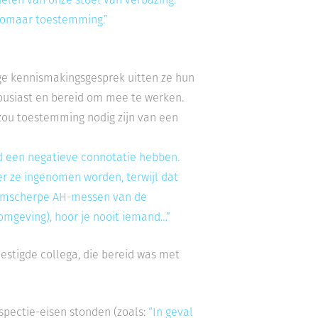
t zomaar toestemming.”
ge kennismakings­gesprek uitten ze hun
ousiast en bereid om mee te werken.
 zou toestemming nodig zijn van een
id een negatieve conno­tatie hebben.
er ze ingenomen worden, terwijl dat
lijmscherpe AH-messen van de
omgeving), hoor je nooit iemand…”
estigde collega, die bereid was met
spectie-eisen stonden (zoals:
“In geval