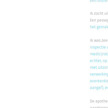
een onthef
Ik zocht u
Een passa
het gemak
Ik was ze
Inspectie 
medicijnst
echter, op
met uitzo
verwerking
overeenkom
aangaf), e
De apothek
aandringe