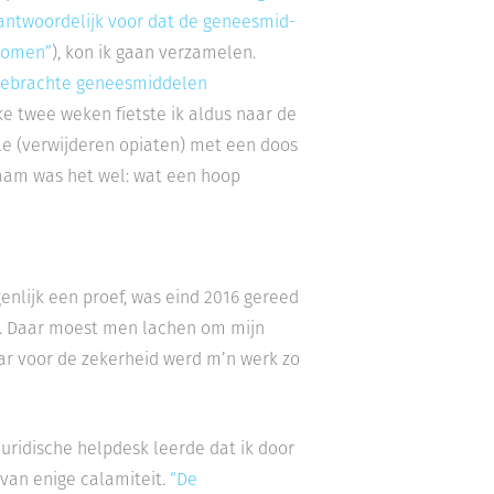
erantwoordelijk voor dat de geneesmid­
nomen”
), kon ik gaan verzamelen.
 gebrachte geneesmiddelen
e twee weken fietste ik aldus naar de
ole (verwijderen opiaten) met een doos
aam was het wel: wat een hoop
enlijk een proef, was eind 2016 gereed
lo. Daar moest men lachen om mijn
aar voor de zekerheid werd m’n werk zo
uridische helpdesk leerde dat ik door
 van enige calamiteit.
“De