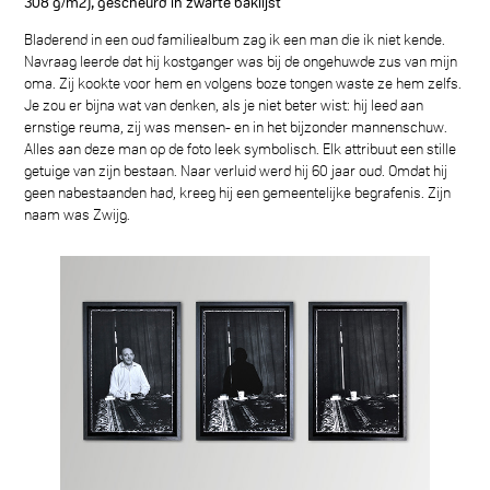
308 g/m2), gescheurd in zwarte baklijst
Bladerend in een oud familiealbum zag ik een man die ik niet kende.
Navraag leerde dat hij kostganger was bij de ongehuwde zus van mijn
oma. Zij kookte voor hem en volgens boze tongen waste ze hem zelfs.
Je zou er bijna wat van denken, als je niet beter wist: hij leed aan
ernstige reuma, zij was mensen- en in het bijzonder mannenschuw.
Alles aan deze man op de foto leek symbolisch. Elk attribuut een stille
getuige van zijn bestaan. Naar verluid werd hij 60 jaar oud. Omdat hij
geen nabestaanden had, kreeg hij een gemeentelijke begrafenis. Zijn
naam was Zwijg.