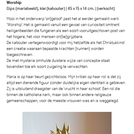
Worship
Gips (mariabeeld), klei (kabouter) | 45 x 15 x 14 cm. | (verkocht)
Mooi in het onderwerp 'on]geloof' past het al eerder gemaakt werk
‘
Worship
’. Het is gemaakt vanuit een gevoel van curiositeit omtrent
heiligenbeelden die fungeren als een soort vooruitgeschoven post van
het hogere, het voor mensen on(be)grijpbare.
De kabouter vertegenwoordigt voor mij hetzelfde als het Christuskind:
een creatie waaraan bepaalde krachten (kunnen) worden
toegeschreven.
De met mysterie omhulde duistere wijze van conceptie staat
bovendien toe elk soort zuigeling te verwachten.
Maria is op haar beurt gezichtsloos. Mijn kritiek op haar rol is dat zij
altijd een dienende figuur zonder duidelijke eigen identiteit is gebleven.
Zij is uitsluitend draagster van de 'vrucht in haar schoot’. Een rol die
binnen de katholieke kerk, maar ook binnen andere religieuze
gemeenschappen, voor de meeste vrouwen was en is weggelegd.