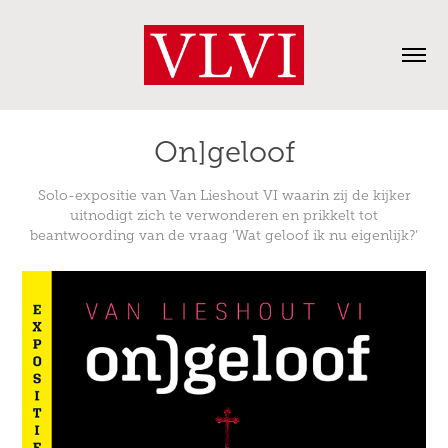
On]geloof
Solo-expositie van Van Lieshout VI waarin zij de kijker
uitnodigt zich te verwonderen en prikkelt tot
beantwoording van de vraag 'Wat geloof ik nu eigenlijk?’