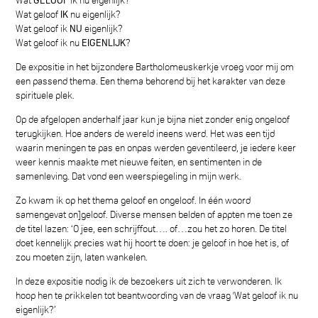
Wat geloof
IK
nu eigenlijk?
Wat geloof ik
NU
eigenlijk?
Wat geloof ik nu
EIGENLIJK
?
De expositie in het bijzondere Bartholomeuskerkje vroeg voor mij om
een passend thema. Een thema behorend bij het karakter van deze
spirituele plek.
Op de afgelopen anderhalf jaar kun je bijna niet zonder enig ongeloof
terugkijken. Hoe anders de wereld ineens werd. Het was een tijd
waarin meningen te pas en onpas werden geventileerd, je iedere keer
weer kennis maakte met nieuwe feiten, en sentimenten in de
samenleving. Dat vond een weerspiegeling in mijn werk.
Zo kwam ik op het thema geloof en ongeloof. In één woord
samengevat on]geloof. Diverse mensen belden of appten me toen ze
de titel lazen: ‘O jee, een schrijffout…. of…zou het zo horen. De titel
doet kennelijk precies wat hij hoort te doen: je geloof in hoe het is, of
zou moeten zijn, laten wankelen.
In deze expositie nodig ik de bezoekers uit zich te verwonderen. Ik
hoop hen te prikkelen tot beantwoording van de vraag 'Wat geloof ik nu
eigenlijk?’