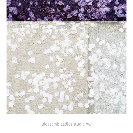
Bloesemblaadjes studie #47