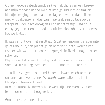
Op een vroege zaterdagmiddag kwam ik thuis van een bezoek
aan mijn moeder. Ik had mijn zakken gevuld met de fragiele
blaadjes en ging meteen aan de slag. Met water plakte ik ze op
melkwit bakpapier en daarvan maakte ik een collage op de
fotoprint. Toen alles droog was heb ik het vastgelijmd en in
epoxy gegoten. Tien uur nadat ik uit het ziekenhuis vertrok was
het werk klaar.
Ik was verrukt over het resultaat! Er zat een enorme transparante
gelaagdheid in; een prachtige en hemelse diepte. Wolken van
roze en wit, waar de Japanse stoeptegels in flarden nog doorheen
schenen.
Blij over wat ik gemaakt had ging ik bijna zwevend naar bed.
Snel maakte ik nog even een fotootje met mijn telefoon …
Toen ik de volgende ochtend beneden kwam, wachtte me een
onaangename verrassing.
Overnight
waren alle tere, lichte
blaadjes … bruin gekleurd.
In mijn enthousiasme was ik de werkelijke betekenis van de
lentebloesem uit het oog verloren.
Geniet ervan zolang het kan…