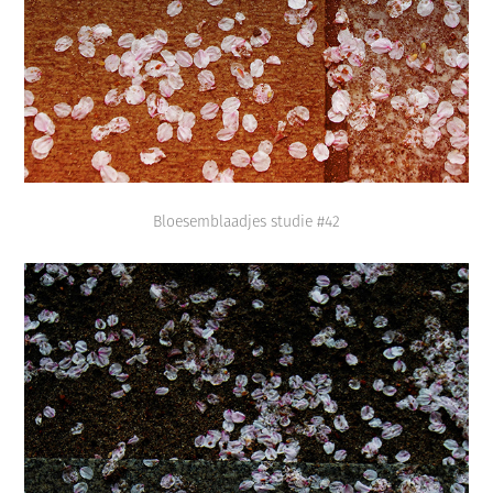
Bloesemblaadjes studie #42