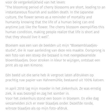
voor de vergankelijkheid van het leven:
“The blooming period of cherry blossoms are short, leading to an
instantaneous flourish and sudden death. In the Japanese
culture, the flower serves as a reminder of mortality and
humanity knowing that the life of a human being can end
anytime just like the flower. The cherry blossom exemplifies this
human condition, making people realize that life is short and
that they should live it well”.
Bloesem was een van de beelden uit mijn "Bloesemblaadjes-
studie", die ik naar aanleiding van deze reis maakte. Oorsprong is
een foto van een stoep die bezaaid is met neergedwarrelde
bloemblaadjes. Door stroken in kleur te wijzigen, ontstaat een
print als op een Kimono.
Eén beeld uit die serie heb ik vergroot laten afdrukken op
prachtig ruw papier van Hahnemühle, bestaand uit 100% katoen.
In april 2018 lag mijn moeder in het ziekenhuis. Ze was ernstig
ziek, ik was bezorgd en zag het somber in.
Voor het ziekenhuis stond een boom in bloesem. En elke dag
verzamelden zich er meer blaadjes onder. Dezelfde ronde,
witroze blaadjes als op mijn foto-afdruk.