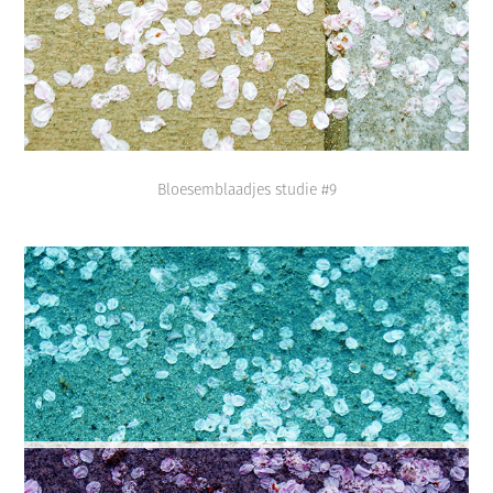
Bloesemblaadjes studie #9