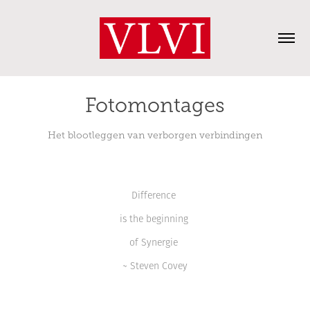
Fotomontages
Het blootleggen van verborgen verbindingen
Difference
is the beginning
of Synergie
~ Steven Covey