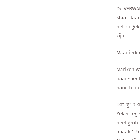
De VERWARD
staat daar
het zo gek
zijn…
Maar ieder
Mariken v
haar speel
hand te n
Dat ‘grip k
Zeker tege
heel grote
‘maakt’. E