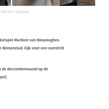
n Mariken', Facebook
rakelspel Mariken van Nieumeghen.
e Binnenstad. Kijk voor een overzicht
 in de decembermaand op de
pel).