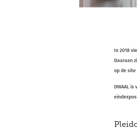
In 2018 v
Daaraan zi
op de site 
DWAAL is v
eindexpos
Pleid