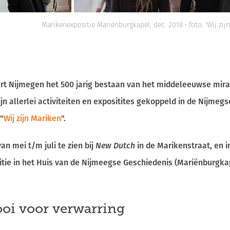
Marikenexpositie Mariënburgkapel, dec. 2018 • foto: 'Wij zij
iert Nijmegen het 500 jarig bestaan van het middeleeuwse mi
jn allerlei activiteiten en expositites gekoppeld in de Nijmegs
"
Wij zijn Mariken
".
an mei t/m juli te zien bij
New Dutch
in de Marikenstraat, en
itie in het Huis van de Nijmeegse Geschiedenis (Mariënburgka
ooi voor verwarring