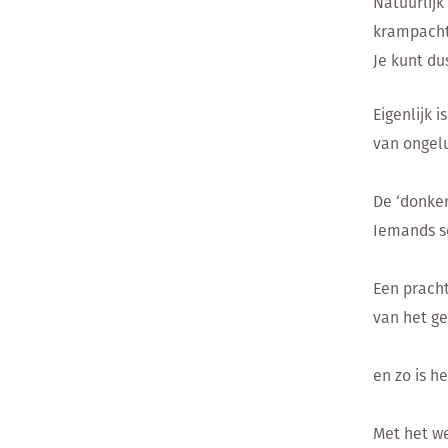
Natuurlijk
krampachti
Je kunt du
Eigenlijk 
van ongelu
De ‘donker
Iemands sc
Een pracht
van het ge
en zo is he
Met het we