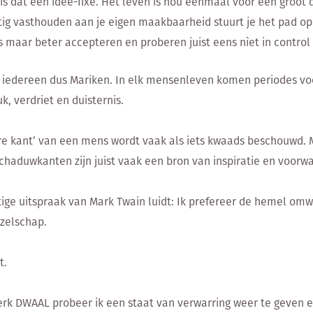
 is dat een idee-fixe. Het leven is nou eenmaal voor een groot 
g vasthouden aan je eigen maakbaarheid stuurt je het pad op 
s maar beter accepteren en proberen juist eens nìet in control t
is iedereen dus Mariken. In elk mensenleven komen periodes vo
k, verdriet en duisternis.
e kant’ van een mens wordt vaak als iets kwaads beschouwd. M
haduwkanten zijn juist vaak een bron van inspiratie en voorw
ige uitspraak van Mark Twain luidt: Ik prefereer de hemel omwi
zelschap.
t.
rk DWAAL probeer ik een staat van verwarring weer te geven e