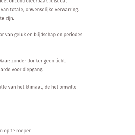
deel oncontroleerbaar. Juist dat
van totale, onwenselijke verwarring.
e zijn.
or van geluk en blijdschap en periodes
aar: zonder donker geen licht.
aarde voor diepgang.
lle van het klimaat, de hel omwille
n op te roepen.