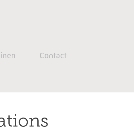
inen
Contact
ations