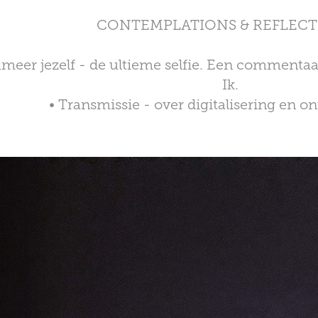
CONTEMPLATIONS & REFLECTI
meer jezelf - de ultieme selfie. Een commentaa
Ik.
• Transmissie - over digitalisering en o