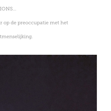
ONS...
r op de preoccupatie met het
ntmenselijking.