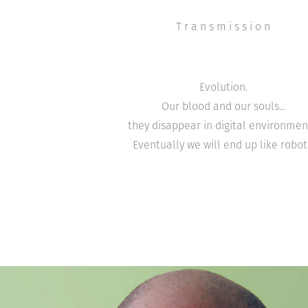
T r a n s m i s s i o n
Evolution.
Our blood and our souls...
they disappear in digital environmen
Eventually we will end up like robot