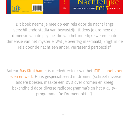
Dit boek neemt je mee op een reis door de nacht langs
verschillende stadia van bewustzijn tijdens je dromen: de
dimensie van de psyche, die van het innerlijke weten en de
dimensie van het mysterie. Wat je overdag meemaakt, krijgt in de
reis door de nacht een ander, verrassend perspectief.
Auteur
Bas Klinkhamer
is mededirecteur van het
ITIP, school voor
leven en werk.
Hij is gespecialiseerd in dromen (schreef diverse
andere boeken, maakte een DVD over dromen en kreeg
bekendheid door diverse radioprogramma’s en het KRO tv-
programma ‘De Dromendokter’).
↑