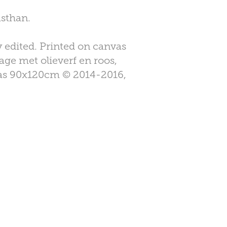
asthan.
y edited. Printed on canvas
ge met olieverf en roos,
nvas 90x120cm © 2014-2016,