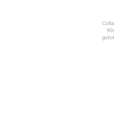
Colla
90x
gefo